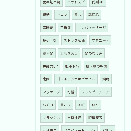
更年期不調
ヘッドスパ
代謝UP
温活
アロマ
癒し
乾燥肌
寒暖差
花粉症
リンパマッサージ
疲労回復
ストレス解消
マタニティ
寝不足
よもぎ蒸し
足のむくみ
免疫力UP
風邪予防
肌・喉の乾燥
北区
ゴールデンホホバオイル
頭痛
マッサージ
札幌
リラクゼーション
むくみ
肩こり
不眠
疲れ
リラックス
自律神経
眼精疲労
女性専用
プライベートサロン
だるさ